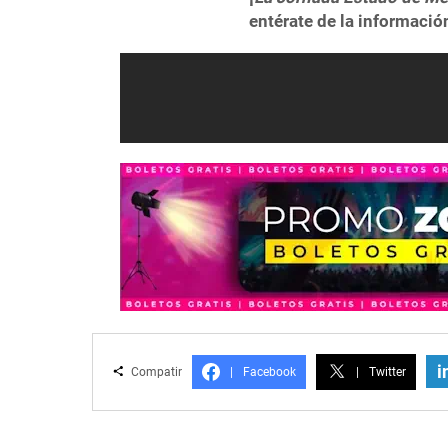
entérate de la informació
i
Compatir
|
Facebook
|
Twitter