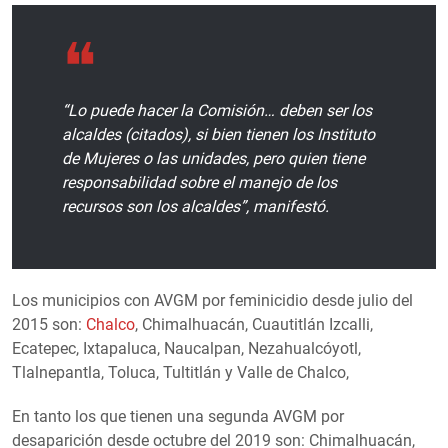
“Lo puede hacer la Comisión… deben ser los
alcaldes (citados), si bien tienen los Instituto
de Mujeres o las unidades, pero quien tiene
responsabilidad sobre el manejo de los
recursos son los alcaldes”, manifestó.
Los municipios con AVGM por feminicidio desde julio del
2015 son:
Chalco
, Chimalhuacán, Cuautitlán Izcalli,
Ecatepec, Ixtapaluca, Naucalpan, Nezahualcóyotl,
Tlalnepantla, Toluca, Tultitlán y Valle de Chalco,
En tanto los que tienen una segunda AVGM por
desaparición desde octubre del 2019 son: Chimalhuacán,