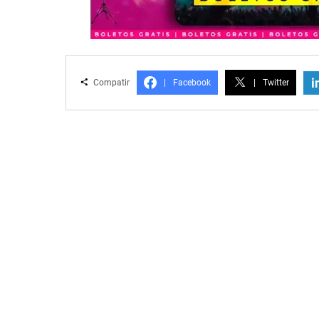
i
Compatir
|
Facebook
|
Twitter