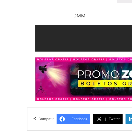
DMM
i
Compatir
|
Facebook
|
Twitter