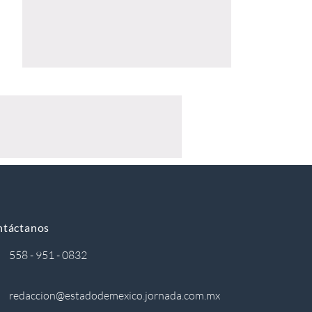
ntáctanos
558 - 951 - 0832
redaccion@estadodemexico.jornada.com.mx