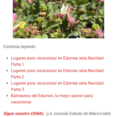
Continúa leyendo:
Lugares para vacacionar en Edomex esta Navidad:
Parte 1
Lugares para vacacionar en Edomex esta Navidad:
Parte 2
Lugares para vacacionar en Edomex esta Navidad:
Parte 3
Balnearios del Edomex, la mejor opción para
vacacionar
Sigue nuestro CANAL
¡
La Jornada Estado de México
está