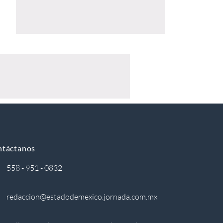
ntáctanos
558 - 951 - 0832
redaccion@estadodemexico.jornada.com.mx