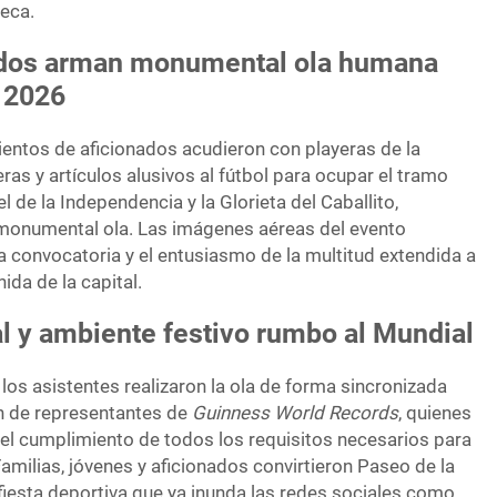
teca.
ados arman monumental ola humana
 2026
entos de aficionados acudieron con playeras de la
as y artículos alusivos al fútbol para ocupar el tramo
 de la Independencia y la Glorieta del Caballito,
 monumental ola. Las imágenes aéreas del evento
la convocatoria y el entusiasmo de la multitud extendida a
nida de la capital.
al y ambiente festivo rumbo al Mundial
 los asistentes realizaron la ola de forma sincronizada
ón de representantes de
Guinness World Records
, quienes
 el cumplimiento de todos los requisitos necesarios para
Familias, jóvenes y aficionados convirtieron Paseo de la
fiesta deportiva que ya inunda las redes sociales como