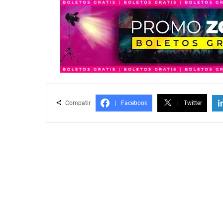
i
Compatir
|
Facebook
|
Twitter