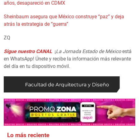
años, desapareció en CDMX
Sheinbaum asegura que México construye “paz” y deja
atrás la estrategia de “guerra”
ZQ
Sigue nuestro CANAL
¡
La Jornada Estado de México
está
en WhatsApp! Únete y recibe la información más relevante
del día en tu dispositivo móvil.
Lo más reciente