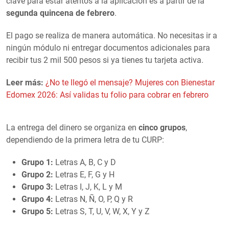
clave para estar atentos a la aplicación es a partir de la
segunda quincena de febrero
.
El pago se realiza de manera automática. No necesitas ir a
ningún módulo ni entregar documentos adicionales para
recibir tus 2 mil 500 pesos si ya tienes tu tarjeta activa.
Leer más:
¿No te llegó el mensaje? Mujeres con Bienestar
Edomex 2026: Así validas tu folio para cobrar en febrero
La entrega del dinero se organiza en
cinco grupos
,
dependiendo de la primera letra de tu CURP:
Grupo 1:
Letras A, B, C y D
Grupo 2:
Letras E, F, G y H
Grupo 3:
Letras I, J, K, L y M
Grupo 4:
Letras N, Ñ, O, P, Q y R
Grupo 5:
Letras S, T, U, V, W, X, Y y Z