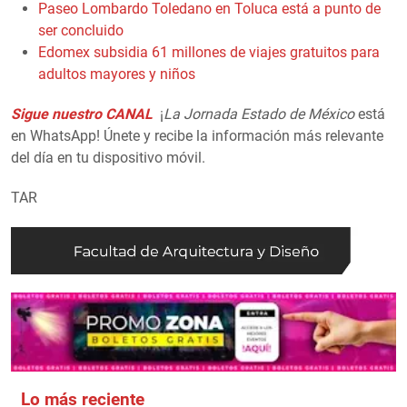
Paseo Lombardo Toledano en Toluca está a punto de
ser concluido
Edomex subsidia 61 millones de viajes gratuitos para
adultos mayores y niños
Sigue nuestro CANAL
¡
La Jornada Estado de México
está
en WhatsApp! Únete y recibe la información más relevante
del día en tu dispositivo móvil.
TAR
Lo más reciente