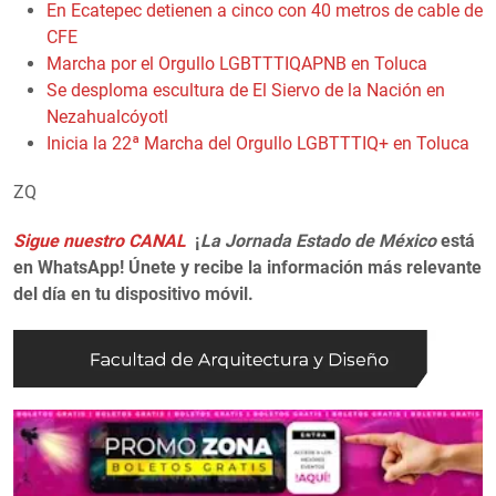
En Ecatepec detienen a cinco con 40 metros de cable de
CFE
Marcha por el Orgullo LGBTTTIQAPNB en Toluca
Se desploma escultura de El Siervo de la Nación en
Nezahualcóyotl
Inicia la 22ª Marcha del Orgullo LGBTTTIQ+ en Toluca
ZQ
Sigue nuestro CANAL
¡
La Jornada Estado de México
está
en WhatsApp! Únete y recibe la información más relevante
del día en tu dispositivo móvil.