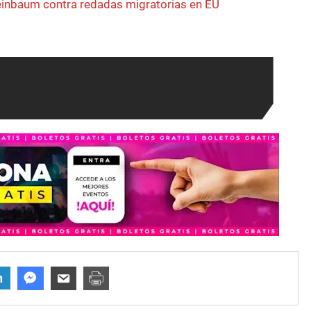
inbaum contra redadas migratorias en EU
n