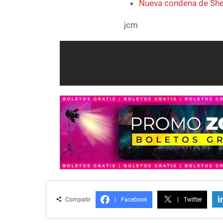
Nueva condena de She
jcm
i
Compatir
|
Facebook
|
Twitter