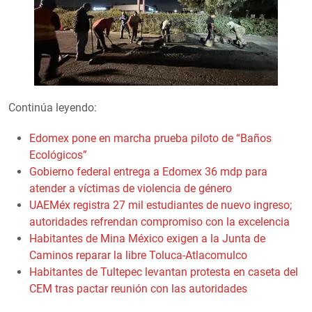
Continúa leyendo:
Edomex pone en marcha prueba piloto de “Baños
Ecológicos”
Gobierno federal entrega a Edomex 36 mdp para
atender a víctimas de violencia de género
UAEMéx registra 27 mil estudiantes de nuevo ingreso;
autoridades refrendan compromiso con la excelencia
Habitantes de Mina México exigen a la Junta de
Caminos reparar la libre Toluca-Atlacomulco
Habitantes de Tultepec levantan protesta en caseta del
CEM tras pactar reunión con las autoridades