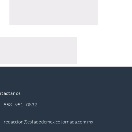
ntáctanos
558 - 951 - 0832
redaccion@estadodemexico.jornada.com.mx