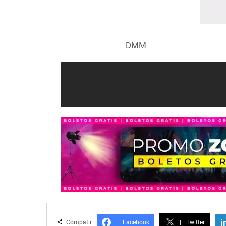
DMM
i
Compatir
|
Facebook
|
Twitter