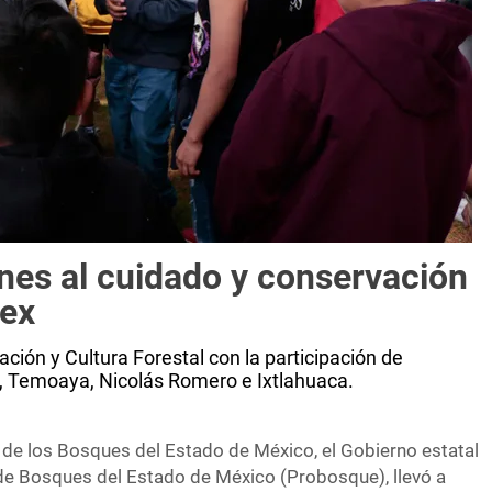
nes al cuidado y conservación
mex
ión y Cultura Forestal con la participación de
n, Temoaya, Nicolás Romero e Ixtlahuaca.
de los Bosques del Estado de México, el Gobierno estatal
 de Bosques del Estado de México (Probosque), llevó a