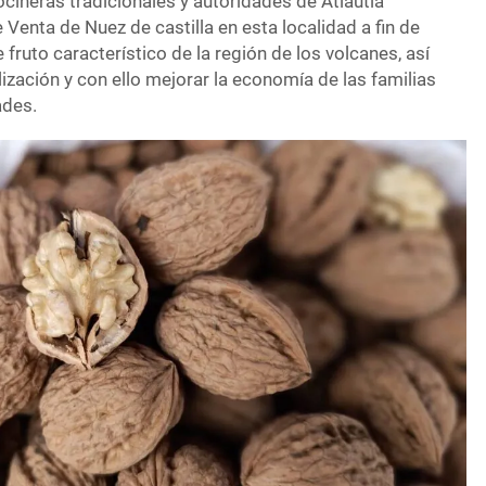
cineras tradicionales y autoridades de Atlautla
 Venta de Nuez de castilla en esta localidad a fin de
e fruto característico de la región de los volcanes, así
zación y con ello mejorar la economía de las familias
ades.