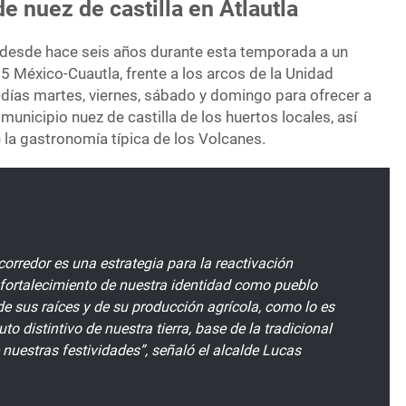
de nuez de castilla en Atlautla
la desde hace seis años durante esta temporada a un
5 México-Cuautla, frente a los arcos de la Unidad
 días martes, viernes, sábado y domingo para ofrecer a
 municipio nuez de castilla de los huertos locales, así
 la gastronomía típica de los Volcanes.
corredor es una estrategia para la reactivación
 fortalecimiento de nuestra identidad como pueblo
 de sus raíces y de su producción agrícola, como lo es
ruto distintivo de nuestra tierra, base de la tradicional
nuestras festividades”, señaló el alcalde Lucas