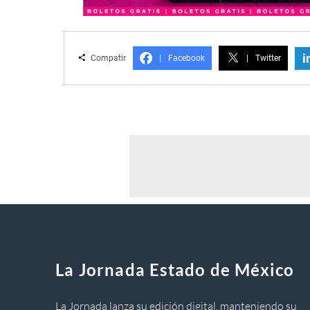
i
Compatir
|
Facebook
|
Twitter
La Jornada Estado de México
La Jornada lanza su edición digital, manteniendo su