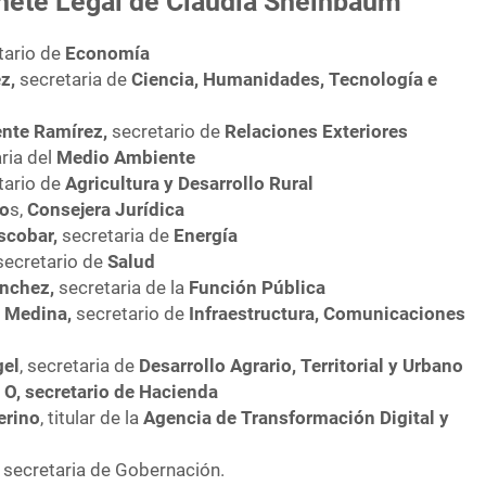
inete Legal de Claudia Sheinbaum
etario de
Economía
z,
secretaria de
Ciencia, Humanidades, Tecnología e
nte Ramírez,
secretario de
Relaciones Exteriores
aria del
Medio Ambiente
etario de
Agricultura y Desarrollo Rural
mo
s,
Consejera Jurídica
scobar,
secretaria de
Energía
ecretario de
Salud
nchez,
secretaria de la
Función Pública
 Medina,
secretario de
Infraestructura, Comunicaciones
gel
, secretaria de
Desarrollo Agrario, Territorial y Urbano
 O,
secretario de Hacienda
erino
, titular de la
Agencia de Transformación Digital y
,
secretaria de Gobernación.