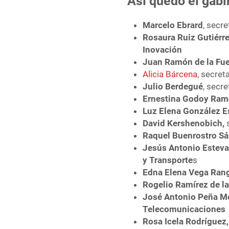
Así quedó el gab
Marcelo Ebrard
, secr
Rosaura Ruiz Gutiérre
Inovación
Juan Ramón de la Fue
Alicia Bárcena
, secret
Julio Berdegué
, secr
Ernestina Godoy Ra
Luz Elena González E
David Kershenobich,
s
Raquel Buenrostro Sá
Jesús Antonio Esteva
y Transporte
s
Edna Elena Vega Ran
Rogelio Ramírez de la
José Antonio Peña M
Telecomunicaciones
Rosa Icela Rodríguez