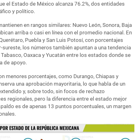
que el Estado de México alcanza 76.2%, dos entidades
ico y político.
e mantienen en rangos similares: Nuevo León, Sonora, Baja
ubican arriba o casi en línea con el promedio nacional. En
Querétaro, Puebla y San Luis Potosí, con porcentajes
ur-sureste, los números también apuntan a una tendencia
 Tabasco, Oaxaca y Yucatán entre los estados donde se
a de apoyo.
con menores porcentajes, como Durango, Chiapas y
nserva una aprobación mayoritaria, lo que habla de un
extendido y, sobre todo, sin focos de rechazo
ces regionales, pero la diferencia entre el estado mejor
spaldo es de apenas 13 puntos porcentuales, un margen
onales.