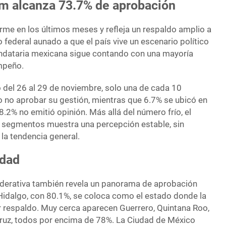
m alcanza 73.7% de aprobación
irme en los últimos meses y refleja un respaldo amplio a
 federal aunado a que el país vive un escenario político
andataria mexicana sigue contando con una mayoría
mpeño.
o del 26 al 29 de noviembre, solo una de cada 10
 no aprobar su gestión, mientras que 6.7% se ubicó en
8.2% no emitió opinión. Más allá del número frío, el
segmentos muestra una percepción estable, sin
 la tendencia general.
idad
ederativa también revela un panorama de aprobación
Hidalgo, con 80.1%, se coloca como el estado donde la
r respaldo. Muy cerca aparecen Guerrero, Quintana Roo,
acruz, todos por encima de 78%. La Ciudad de México