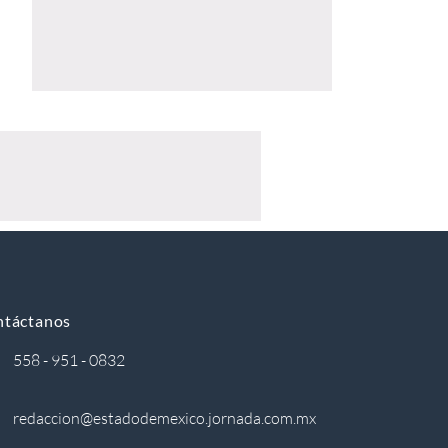
ntáctanos
558 - 951 - 0832
redaccion@estadodemexico.jornada.com.mx