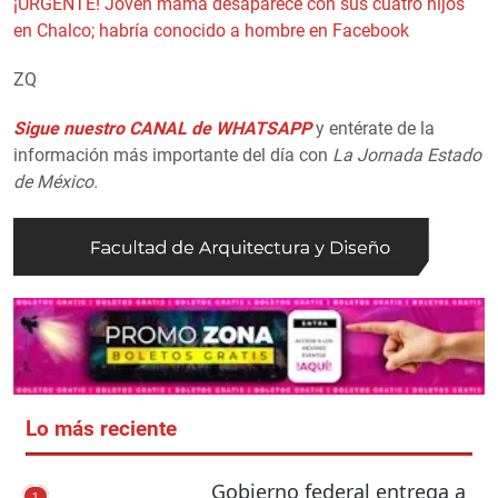
¡URGENTE! Joven mamá desaparece con sus cuatro hijos
en Chalco; habría conocido a hombre en Facebook
ZQ
Sigue nuestro CANAL de WHATSAPP
y entérate de la
información más importante del día con
La Jornada Estado
de México.
Lo más reciente
Gobierno federal entrega a
1