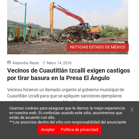
NOTICIAS ESTADO DE MÉXICO
Alejandra Reyes
Mayo 14, 2026
Vecinos de Cuautitlán Izcalli exigen castigos
por tirar basura en la Presa El Ángulo
Vecinos hicieron un llamado urgente al gobierno municipal de
Cuautitlán Izcalli para que se apliquen sanciones ejemplares
contra quienes sean sorprendidos tira...
Usamos cookies para asegurar que te damos la mejor experiencia
en nuestra web. Si continúas usando este sitio, asumiremos que
Leer más
estás de acuerdo con ello.
**Los anuncios dentro del sitio son responsabilidad del anunciante
Aceptar
Política de privacidad