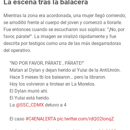
La escena tras la balacera
Mientras la zona era acordonada, una mujer llegó corriendo,
se arrodilló frente al cuerpo del joven y comenzó a llorarle.
Fue entonces cuando se escucharon sus súplicas: “¡No, por
favor, párate!”. La imagen se viralizó rápidamente y fue
descrita por testigos como una de las más desgarradoras
del operativo.
“NO POR FAVOR, PÁRATE , PÁRATE!”
Matan al Dylan y dejan herido al Yulai de la AntiUnión.
Hace 5 meses tb los balearon… pero la libraron.
Hoy los volvieron a tirotear en La Morelos.
El Dylan murió ahí.
El Yulai está herido.
La
@SSC_CDMX
detuvo a 4
El caso
#C4ENALERTA
pic.twitter.com/rdQO2IonqZ