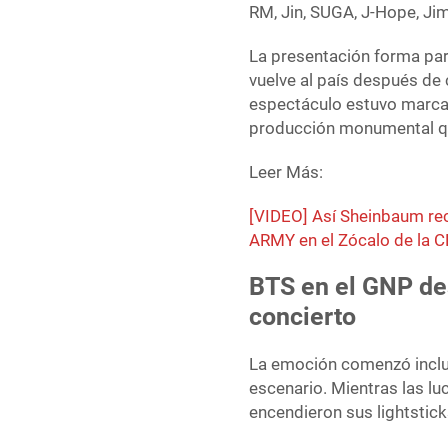
RM, Jin, SUGA, J-Hope, Jim
La presentación forma part
vuelve al país después de c
espectáculo estuvo marcad
producción monumental que 
Leer Más:
[VIDEO] Así Sheinbaum reci
ARMY en el Zócalo de la
BTS en el GNP des
concierto
La emoción comenzó inclus
escenario. Mientras las l
encendieron sus lightstic