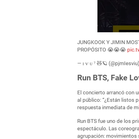
JUNGKOOK Y JIMIN MOS
PROPÓSITO 😭😭😭
pic.
— ɪ ѵ ᴜ ⁷ 🧸🪐 (@pjmIesviu
Run BTS, Fake Lov
El concierto arrancó con 
al público: “¿Están listos
respuesta inmediata de mi
Run BTS fue uno de los pr
espectáculo. Las coreograf
agrupación: movimientos s