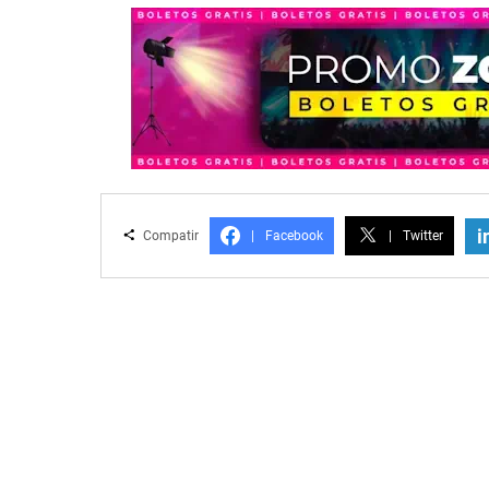
i
Compatir
|
Facebook
|
Twitter