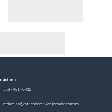
ntáctanos
558 - 951 - 0832
redaccion@estadodemexico.jornada.com.mx