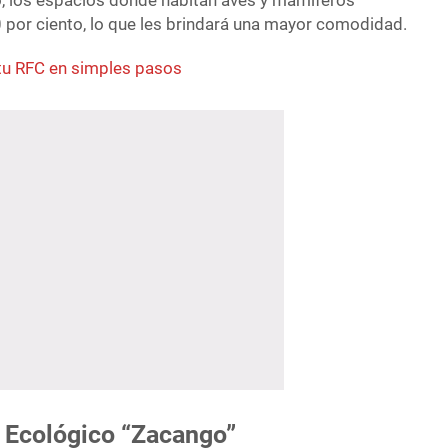
, los espacios donde habitan aves y mamíferos
 por ciento, lo que les brindará una mayor comodidad.
tu RFC en simples pasos
 Ecológico “Zacango”