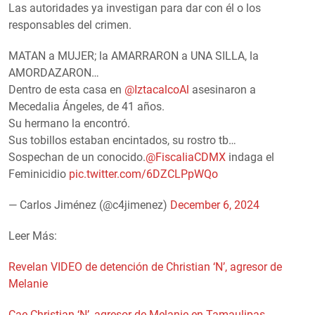
Las autoridades ya investigan para dar con él o los
responsables del crimen.
MATAN a MUJER; la AMARRARON a UNA SILLA, la
AMORDAZARON…
Dentro de esta casa en
@IztacalcoAl
asesinaron a
Mecedalia Ángeles, de 41 años.
Su hermano la encontró.
Sus tobillos estaban encintados, su rostro tb…
Sospechan de un conocido.
@FiscaliaCDMX
indaga el
Feminicidio
pic.twitter.com/6DZCLPpWQo
— Carlos Jiménez (@c4jimenez)
December 6, 2024
Leer Más:
Revelan VIDEO de detención de Christian ‘N’, agresor de
Melanie
Cae Christian ‘N’, agresor de Melanie en Tamaulipas