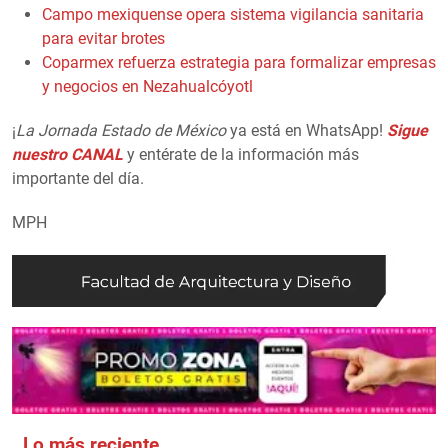
Campo mexiquense opera sistema vigilancia sanitaria
para evitar brotes
Coparmex refuerza estrategia para formalizar empresas
y negocios en Nezahualcóyotl
¡
La Jornada Estado de México
ya está en WhatsApp!
Sigue
nuestro CANAL
y entérate de la información más
importante del día.
MPH
Lo más reciente