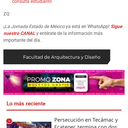
consulta estudiantil
ZQ
¡
La Jornada Estado de México
ya está en WhatsApp!
Sigue
nuestro CANAL
y entérate de la información más
importante del día.
Lo más reciente
Persecución en Tecámac y
1
Ecatepec termina con dos