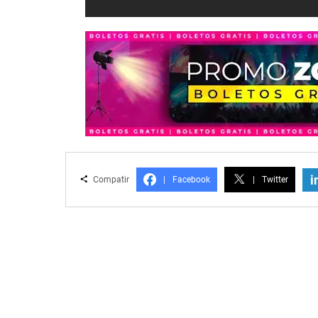
i
Compatir
|
Facebook
|
Twitter