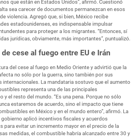
nos que están en Estados Unidos”, afirmó. Cuestionó
falta sea carecer de documentos permanezcan en esos
de violencia. Agregó que, si bien, México recibe
ades estadounidenses, es indispensable impulsar
ntundentes para proteger a los migrantes. “Entonces, sí
s jurídicas, obviamente, más importantes”, puntualizó.
de cese al fuego entre EU e Irán
ra del cese al fuego en Medio Oriente y advirtió que la
 afecta no sólo por la guerra, sino también por sus
 internacionales. La mandataria sostuvo que el aumento
ustibles representa una de las principales
 y el resto del mundo. “Es una pena. Porque no sólo
nunca estaremos de acuerdo, sino el impacto que tiene
ombustibles en México y en el mundo entero”, afirmó. La
 gobierno aplicó incentivos fiscales y acuerdos
s para evitar un incremento mayor en el precio de la
esas medidas, el combustible habría alcanzado entre 30 y