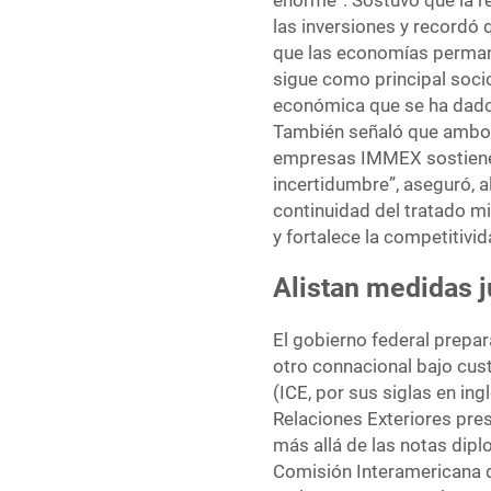
enorme”. Sostuvo que la r
las inversiones y recordó
que las economías perma
sigue como principal soci
económica que se ha dado p
También señaló que ambos
empresas IMMEX sostienen
incertidumbre”, aseguró, al
continuidad del tratado mi
y fortalece la competitivid
Alistan medidas j
El gobierno federal prepa
otro connacional bajo cus
(ICE, por sus siglas en in
Relaciones Exteriores pres
más allá de las notas dipl
Comisión Interamericana 