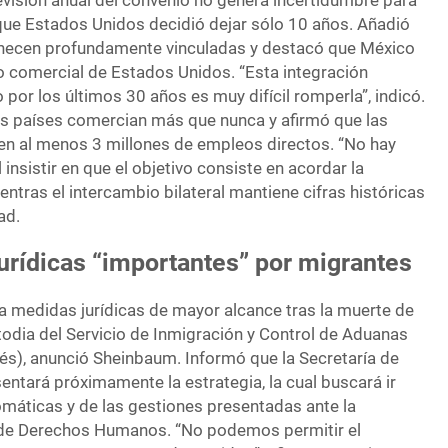
evisión anual del convenio no genera incertidumbre para
 que Estados Unidos decidió dejar sólo 10 años. Añadió
necen profundamente vinculadas y destacó que México
o comercial de Estados Unidos. “Esta integración
or los últimos 30 años es muy difícil romperla”, indicó.
 países comercian más que nunca y afirmó que las
 al menos 3 millones de empleos directos. “No hay
 insistir en que el objetivo consiste en acordar la
entras el intercambio bilateral mantiene cifras históricas
ad.
urídicas “importantes” por migrantes
ra medidas jurídicas de mayor alcance tras la muerte de
todia del Servicio de Inmigración y Control de Aduanas
glés), anunció Sheinbaum. Informó que la Secretaría de
entará próximamente la estrategia, la cual buscará ir
omáticas y de las gestiones presentadas ante la
de Derechos Humanos. “No podemos permitir el