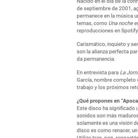
Nacido en el día de la co
de septiembre de 2001, ag
permanece en la música u
temas, como
Una noche e
reproducciones en Spotify
Carismático, inquieto y se
son la alianza perfecta par
da permanencia.
En entrevista para
La Jorn
García, nombre completo de
trabajo y los próximos ret
¿Qué propones en “Apoca
Este disco ha significado 
sonidos son más maduros, 
solamente es una visión d
disco es como renacer, un 
Utilizo trap, pop, reggae