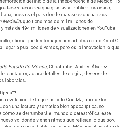
nmemoración del inicio de la Independencia de México, 16
radece y reconoce que gracias al público mexicano,
rbana, pues es el país donde más se escuchan sus
n Medellín,
que tiene más de mil millones de
 y más de 494 millones de visualizaciones en YouTube
ncillo, afirma que los trabajos con artistas como Karol G
a llegar a públicos diversos, pero es la innovación lo que
ada Estado de México
, Christopher Andrés Álvarez
l cantautor, aclara detalles de su gira, deseos de
os laborales.
lipsis”?
una evolución de lo que ha sido Cris MJ, porque los
con una lectura y temática bien apocalíptica, no
e cómo se derrumbará el mundo o catastrófica, este
nuevo yo, donde vienen ritmos que reflejan lo que soy.
tón, algo que nunca había mezclado. Más que el nombre del