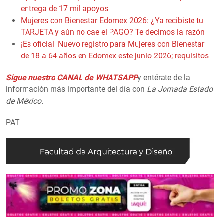
entrega de 17 mil apoyos
Mujeres con Bienestar Edomex 2026: ¿Ya recibiste tu
TARJETA y aún no cae el PAGO? Te decimos la razón
¡Es oficial! Nuevo registro para Mujeres con Bienestar
de 18 a 64 años en Edomex este junio 2026; requisitos
Sigue nuestro CANAL de WHATSAPP
y entérate de la
información más importante del día con
La Jornada Estado
de México.
PAT