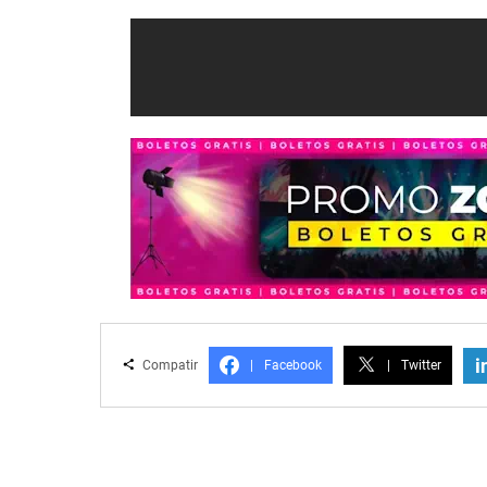
i
Compatir
|
Facebook
|
Twitter