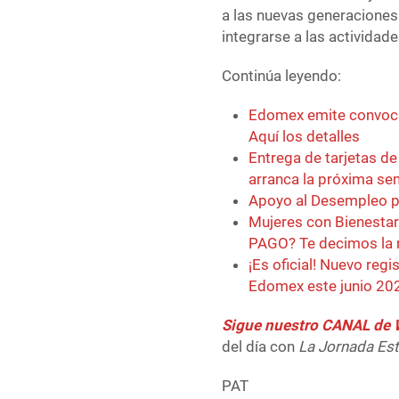
a las nuevas generaciones
integrarse a las actividad
Continúa leyendo:
Edomex emite convoca
Aquí los detalles
Entrega de tarjetas d
arranca la próxima s
Apoyo al Desempleo pa
Mujeres con Bienestar
PAGO? Te decimos la 
¡Es oficial! Nuevo reg
Edomex este junio 202
Sigue nuestro CANAL d
del día con
La Jornada Es
PAT