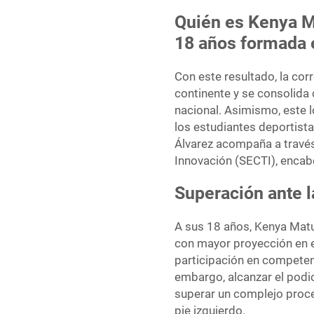
Quién es Kenya M
18 años formada
Con este resultado, la co
continente y se consolida
nacional. Asimismo, este log
los estudiantes deportist
Álvarez acompaña a través 
Innovación (SECTI), encab
Superación ante l
A sus 18 años, Kenya Matu
con mayor proyección en e
participación en competen
embargo, alcanzar el podio
superar un complejo proce
pie izquierdo.