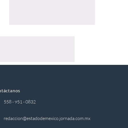
ntáctanos
558 - 951 - 0832
redaccion@estadodemexico.jornada.com.mx