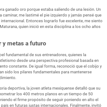
era ganado oro porque estaba saliendo de una lesión. Un
a caminar, me lastimé el pie izquierdo y jamás pensé que
internacional. Entonces lograrlo fue excelente, me siento
aturana, quien inició en esta disciplina a los ocho años
r y metas a futuro
apel fundamental de sus entrenadores, quienes la
l atletismo desde una perspectiva profesional basada en
iento constante. De igual forma, reconoció que el cobijo y
 han sido los pilares fundamentales para mantenerse
dimiento.
oria deportiva, la joven atleta mexiquense detalló que su
nometrar los 400 metros planos en un tiempo de 50
endo el firme propósito de seguir poniendo en alto el
país en futuras justas internacionales. Finalmente, invitó