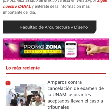
¡
La Jornada Estado de México
ya está en WhatsApp!
Sigue
nuestro CANAL
y entérate de la información más
importante del día.
Lo más reciente
Amparos contra
1
cancelación de examen de
la UNAM: aspirantes
aceptados llevan el caso a
tribunales