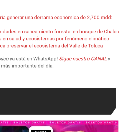
dría generar una derrama económica de 2,700 mdd:
laridades en saneamiento forestal en bosque de Chalco
s en salud y ecosistemas por fenómeno climático
ca preservar el ecosistema del Valle de Toluca
xico
ya está en WhatsApp!
Sigue nuestro CANAL
y
 más importante del día.