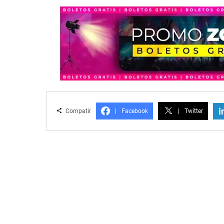
i
Compatir
|
Facebook
|
Twitter