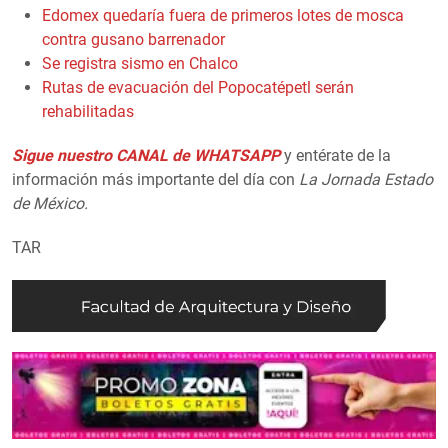
Edomex quedaría fuera de primeros lotes de mosca
contra gusano barrenador
Se registra sismo en Chalco
Rutas de evacuación del Popocatépetl serán
rehabilitadas
Sigue nuestro CANAL de WHATSAPP
y entérate de la
información más importante del día con
La Jornada Estado
de México.
TAR