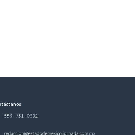
ntáctanos
558 - 951 - 0832
redaccion@estadodemexico.jornada.com.mx