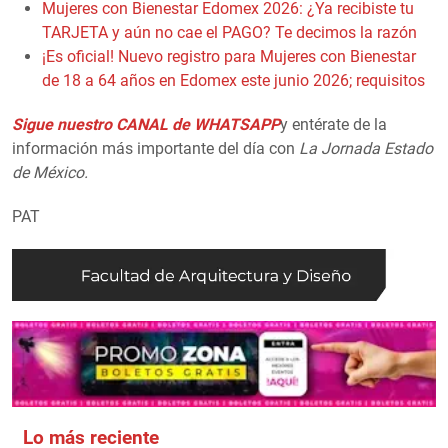
Mujeres con Bienestar Edomex 2026: ¿Ya recibiste tu
TARJETA y aún no cae el PAGO? Te decimos la razón
¡Es oficial! Nuevo registro para Mujeres con Bienestar
de 18 a 64 años en Edomex este junio 2026; requisitos
Sigue nuestro CANAL de WHATSAPP
y entérate de la
información más importante del día con
La Jornada Estado
de México.
PAT
Lo más reciente