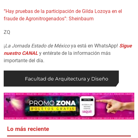
“Hay pruebas de la participación de Gilda Lozoya en el
fraude de Agronitrogenados”: Sheinbaum
ZQ
¡
La Jornada Estado de México
ya está en WhatsApp!
Sigue
nuestro CANAL
y entérate de la información más
importante del día.
Lo más reciente