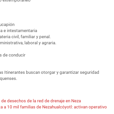
to extemporáneo
l
ucapión
a e intestamentaria
eria civil, familiar y penal.
ministrativa, laboral y agraria.
as de conducir
s Itinerantes buscan otorgar y garantizar seguridad
xiquenses.
 de desechos de la red de drenaje en Neza
 a 10 mil familias de Nezahualcóyotl: activan operativo