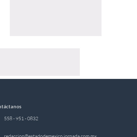
ntáctanos
558 - 951 - 0832
redaccion@estadodemexico.jornada.com.mx