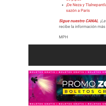
¡De Neza y Tlalnepantl
sazón a París
Sigue nuestro CANAL
¡
La
recibe la información más 
MPH