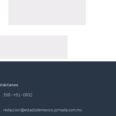
ntáctanos
558 - 951 - 0832
redaccion@estadodemexico.jornada.com.mx