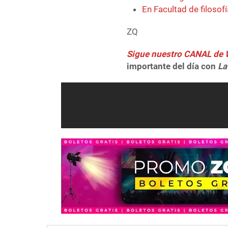
En Facultad de filosof
ZQ
Sigue nuestro CANAL d
importante del día con
La