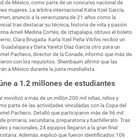
ad de México, como parte de un concurso nacional de
s mujeres. La árbitra internacional Katia Itzel García,
tamen, anunció a la veracruzana de 21 años como la
cial tras destacar su técnica, historia de vida y pasión
anna Ameli Medina Cortés, de Iztapalapa, obtuvo el boleto
erno, Clara Brugada. Karla Itzel Peña Vilchis recibió un
Guadalajara y Daira Yaretzi Díaz García otro para un
mel Pacheco, director de la Conade, informó que más de
lieron con los requisitos. Sheinbaum afirmó que las
án a México durante la justa mundialista.
úne a 1.2 millones de estudiantes
 movilizó a más de un millón 200 mil niñas, niños y
mo parte de las actividades vinculadas con la Copa del
el Pacheco. Detalló que participaron más de 96 mil
de primaria, secundaria, preparatoria y bachillerato. Tras
es y nacionales, 24 equipos llegaron a la gran final
rsitaria. Además, explicó que fueron identificados 106