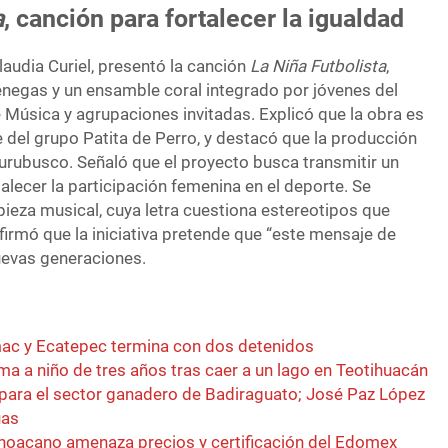
a
, canción para fortalecer la igualdad
laudia Curiel, presentó la canción
La Niña Futbolista
,
Venegas y un ensamble coral integrado por jóvenes del
 Música y agrupaciones invitadas. Explicó que la obra es
te del grupo Patita de Perro, y destacó que la producción
hurubusco. Señaló que el proyecto busca transmitir un
alecer la participación femenina en el deporte. Se
 pieza musical, cuya letra cuestiona estereotipos que
 afirmó que la iniciativa pretende que “este mensaje de
uevas generaciones.
ac y Ecatepec termina con dos detenidos
ima a niño de tres años tras caer a un lago en Teotihuacán
para el sector ganadero de Badiraguato; José Paz López
úas
hoacano amenaza precios y certificación del Edomex