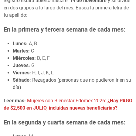
registro estará abierto hasta el
14 de noviembre
y se divide
en dos grupos a lo largo del mes. Busca la primera letra de
tu apellido:
En la primera y tercera semana de cada mes:
Lunes:
A, B
Martes:
C
Miércoles:
D, E, F
Jueves:
G
Viernes:
H, I, J, K, L
Sábado:
Rezagados (personas que no pudieron ir en su
día)
Leer más:
Mujeres con Bienestar Edomex 2026:
¿Hay PAGO
de $2,500 en JULIO, incluidas nuevas beneficiarias?
En la segunda y cuarta semana de cada mes: