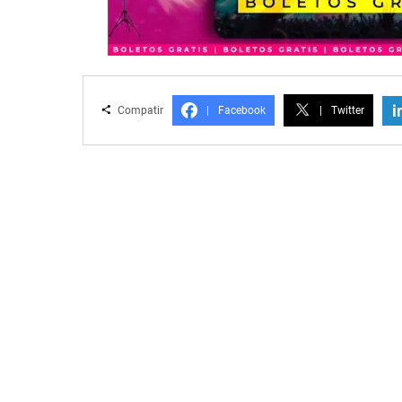
i
Compatir
|
Facebook
|
Twitter