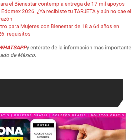
ra el Bienestar contempla entrega de 17 mil apoyos
 Edomex 2026: ¿Ya recibiste tu TARJETA y aún no cae el
razón
istro para Mujeres con Bienestar de 18 a 64 años en
6; requisitos
e WHATSAPP
y entérate de la información más importante
tado de México.