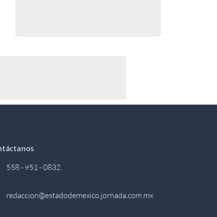
ntáctanos
558 - 951 - 0832
redaccion@estadodemexico.jornada.com.mx