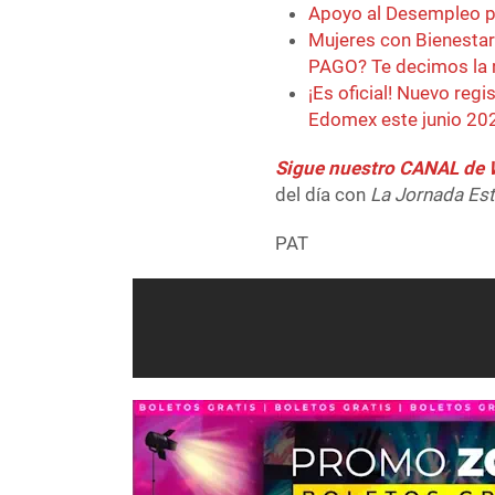
Apoyo al Desempleo pa
Mujeres con Bienestar
PAGO? Te decimos la 
¡Es oficial! Nuevo reg
Edomex este junio 202
Sigue nuestro CANAL d
del día con
La Jornada Es
PAT