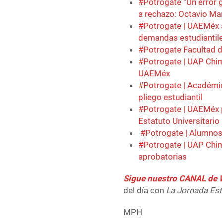
#Potrogate “Un error 
a rechazo: Octavio Ma
#Potrogate | UAEMéx a
demandas estudiantil
#Potrogate Facultad d
#Potrogate | UAP Chim
UAEMéx
#Potrogate | Académi
pliego estudiantil
#Potrogate | UAEMéx p
Estatuto Universitario
#Potrogate | Alumno
#Potrogate | UAP Chi
aprobatorias
Sigue nuestro CANAL d
del día con
La Jornada Es
MPH