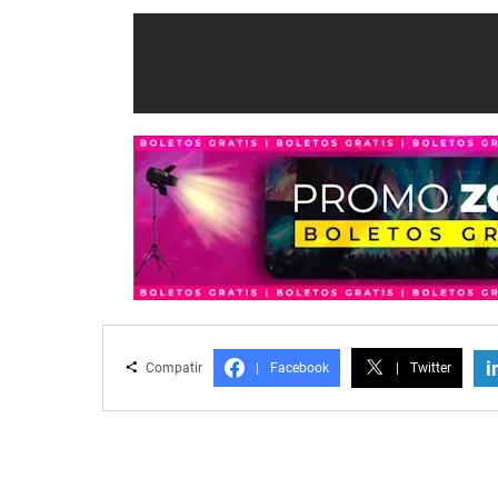
i
Compatir
|
Facebook
|
Twitter