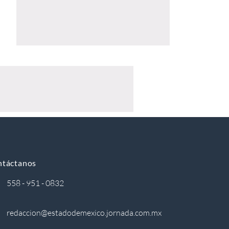
ntáctanos
558 - 951 - 0832
redaccion@estadodemexico.jornada.com.mx