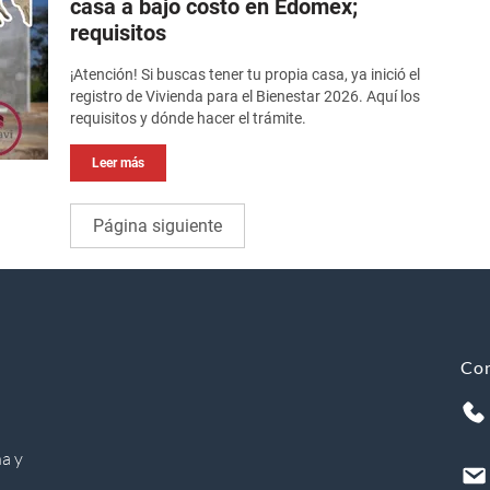
casa a bajo costo en Edomex;
requisitos
¡Atención! Si buscas tener tu propia casa, ya inició el
registro de Vivienda para el Bienestar 2026. Aquí los
requisitos y dónde hacer el trámite.
Leer más
Página siguiente
Co
a y