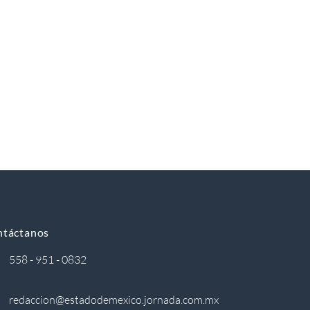
ntáctanos
558 - 951 - 0832
redaccion@estadodemexico.jornada.com.mx