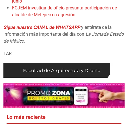
junio
FGJEM investiga de oficio presunta participación de
alcalde de Metepec en agresión
Sigue nuestro CANAL de WHATSAPP
y entérate de la
información más importante del día con
La Jornada Estado
de México.
TAR
Lo más reciente