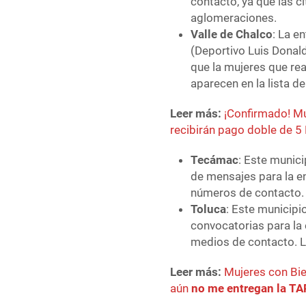
contacto, ya que las c
aglomeraciones.
Valle de Chalco
: La e
(Deportivo Luis Donal
que la mujeres que rea
aparecen en la lista de
Leer más:
¡Confirmado! Mu
recibirán pago doble de 5
Tecámac
: Este munici
de mensajes para la en
números de contacto.
Toluca
: Este municip
convocatorias para la 
medios de contacto. La
Leer más:
Mujeres con Bi
aún
no me entregan la T