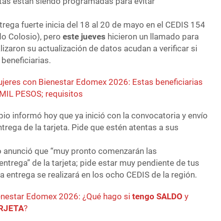
itas están siendo programadas para evitar
ntrega fuerte inicia del 18 al 20 de mayo en el CEDIS 154
do Colosio), pero
este jueves
hicieron un llamado para
lizaron su actualización de datos acudan a verificar si
 beneficiarias.
jeres con Bienestar Edomex 2026: Estas beneficiarias
 MIL PESOS; requisitos
pio informó hoy que ya inició con la convocatoria y envío
trega de la tarjeta. Pide que estén atentas a sus
io anunció que “muy pronto comenzarán las
entrega” de la tarjeta; pide estar muy pendiente de tus
 entrega se realizará en los ocho CEDIS de la región.
enestar Edomex 2026: ¿Qué hago si
tengo SALDO
y
ARJETA
?