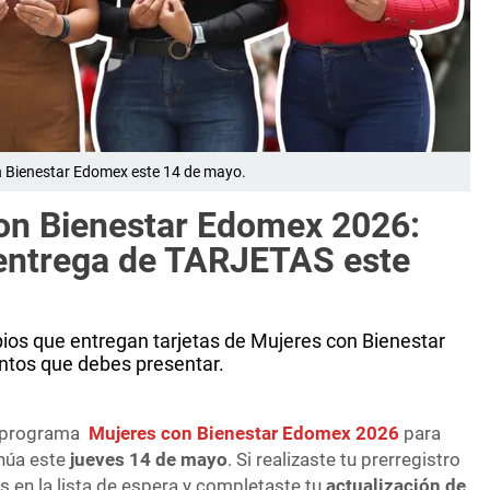
on Bienestar Edomex este 14 de mayo.
on Bienestar Edomex 2026:
 entrega de TARJETAS este
cipios que entregan tarjetas de Mujeres con Bienestar
tos que debes presentar.
 programa
Mujeres con Bienestar Edomex 2026
para
inúa este
jueves 14 de mayo
. Si realizaste tu prerregistro
s en la lista de espera y completaste tu
actualización de