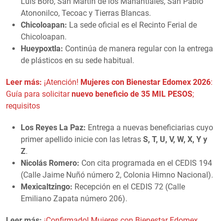
Luis Boro, San Martín de los Manantiales, San Pablo
Atononilco, Tecoac y Tierras Blancas.
Chicoloapan:
La sede oficial es el Recinto Ferial de
Chicoloapan.
Hueypoxtla:
Continúa de manera regular con la entrega
de plásticos en su sede habitual.
Leer más:
¡Atención!
Mujeres con Bienestar Edomex 2026
:
Guía para solicitar
nuevo beneficio de 35 MIL PESOS
;
requisitos
Los Reyes La Paz:
Entrega a nuevas beneficiarias cuyo
primer apellido inicie con las letras
S, T, U, V, W, X, Y y
Z
.
Nicolás Romero:
Con cita programada en el CEDIS 194
(Calle Jaime Nuñó número 2, Colonia Himno Nacional).
Mexicaltzingo:
Recepción en el CEDIS 72 (Calle
Emiliano Zapata número 206).
Leer más:
¡Confirmado! Mujeres con Bienestar Edomex