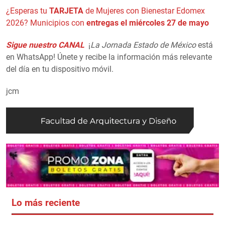
¿Esperas tu
TARJETA
de Mujeres con Bienestar Edomex
2026? Municipios con
entregas el miércoles 27 de mayo
Sigue nuestro CANAL
¡
La Jornada Estado de México
está
en WhatsApp! Únete y recibe la información más relevante
del día en tu dispositivo móvil.
jcm
Lo más reciente