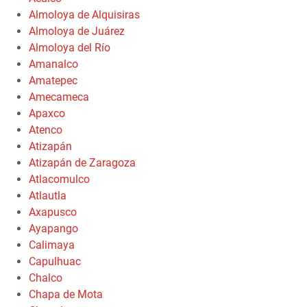
Almoloya de Alquisiras
Almoloya de Juárez
Almoloya del Río
Amanalco
Amatepec
Amecameca
Apaxco
Atenco
Atizapán
Atizapán de Zaragoza
Atlacomulco
Atlautla
Axapusco
Ayapango
Calimaya
Capulhuac
Chalco
Chapa de Mota