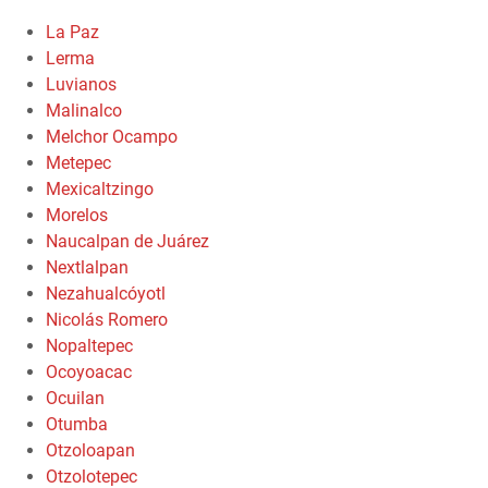
La Paz
Lerma
Luvianos
Malinalco
Melchor Ocampo
Metepec
Mexicaltzingo
Morelos
Naucalpan de Juárez
Nextlalpan
Nezahualcóyotl
Nicolás Romero
Nopaltepec
Ocoyoacac
Ocuilan
Otumba
Otzoloapan
Otzolotepec