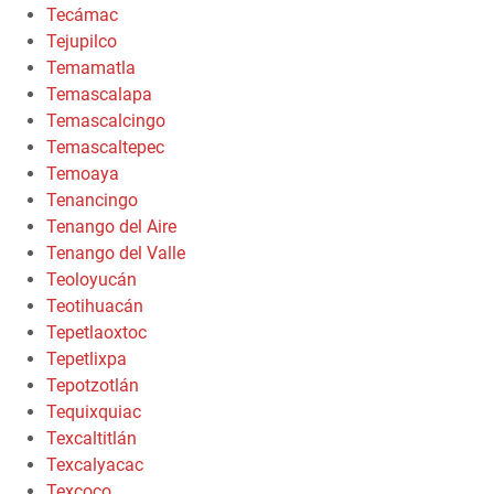
Tecámac
Tejupilco
Temamatla
Temascalapa
Temascalcingo
Temascaltepec
Temoaya
Tenancingo
Tenango del Aire
Tenango del Valle
Teoloyucán
Teotihuacán
Tepetlaoxtoc
Tepetlixpa
Tepotzotlán
Tequixquiac
Texcaltitlán
Texcalyacac
Texcoco