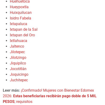
Huehuetoca
Hueypoxtla
Huixquilucan
Isidro Fabela
Ixtapaluca
Ixtapan de la Sal
Ixtapan del Oro
Ixtlahuaca
Jaltenco
Jilotepec
Jilotzingo
Jiquipilco
Jocotitlán
Joquicingo
Juchitepec
Leer más:
¡Confirmado! Mujeres con Bienestar Edomex
2026:
Estas beneficiarias recibirán pago doble de 5 MIL
PESOS
; requisitos